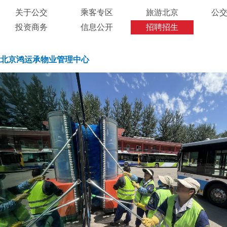
关于公交
乘客专区
旅游北京
公
投资商务
信息公开
招聘招生
北京鸿运承物业管理中心