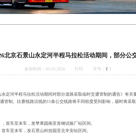
，2026北京石景山永定河半程马拉松活动期间，部分
发布时间：05/19 2026
打印
字号：
T
T
景山永定河半程马拉松活动期间对部分道路采取临时交通管制的通告》有关要
通管制。比赛线路沿线的11条公交线路将不同程度受到影响，届时将采
场），首车至末车，发苹果园南至首钢试验厂站区间。
），首车至末车，发石景山科技园至北辛安站区间。